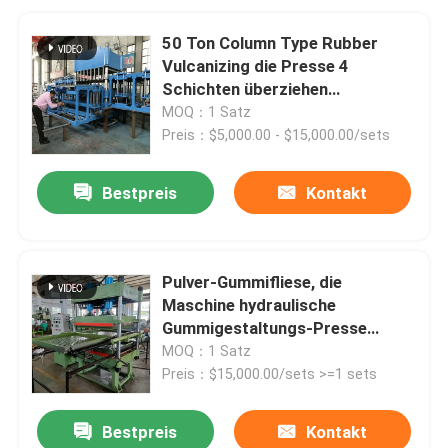
50 Ton Column Type Rubber
Vulcanizing die Presse 4
Schichten überziehen
Vulkanisierungspresse
MOQ：1 Satz
Preis：$5,000.00 - $15,000.00/sets
Bestpreis
Kontakt
Pulver-Gummifliese, die
Maschine hydraulische
Gummigestaltungs-Presse
herstellt
MOQ：1 Satz
Preis：$15,000.00/sets >=1 sets
Bestpreis
Kontakt