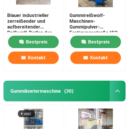
Blauer industrieller
Gummireißwolf-
zerreißender und
Maschinen-
aufbereitender
Gummipulver-
Reißwolf-Reifen des
Fertigungsstraße ISO-
Reifen-55Kw
CER des reifen-7.5Kw
Bestpreis
Bestpreis
Kontakt
Kontakt
Gummiknetermaschine
(30)