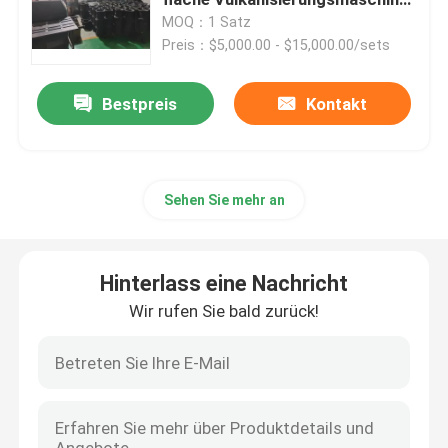
SGS
MOQ：1 Satz
Preis：$5,000.00 - $15,000.00/sets
Mischende Mühlgummimaschine
Bestpreis
Kontakt
Gummipulver-Fertigungsstraße
Gummiknetermaschine
Sehen Sie mehr an
Gummi-Banbury-Mischer
Hinterlass eine Nachricht
Gummivulkanisierungspresse
Wir rufen Sie bald zurück!
Regenerat-Blatt-Linie
Kunststoff-Recycling-Linie