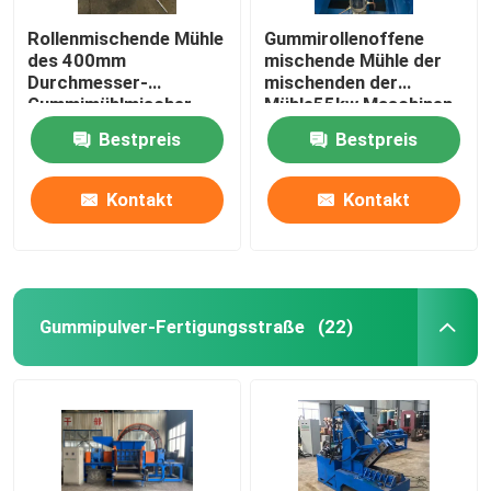
Rollenmischende Mühle
Gummirollenoffene
des 400mm
mischende Mühle der
Durchmesser-
mischenden der
Gummimühlmischer-
Mühle55kw Maschinen-
37Kw zwei
XK450 zwei
Bestpreis
Bestpreis
Kontakt
Kontakt
Gummipulver-Fertigungsstraße
(22)