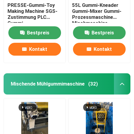
PRESSE-Gummi-Toy
55L Gummi-Kneader
Making Machine SGS-
Gummi-Mixer Gummi-
Automatisches Kleinmaterial-Wiegesystem
Zustimmung PLC
Prozessmaschine
Gummi-
Mischmaschine
Vulkanisierungs
Bestpreis
Bestpreis
Kontakt
Kontakt
Mischende Mühlgummimaschine
(32)