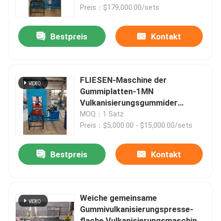
Preis：$179,000.00/sets
Über uns
Bestpreis
Kontakt
Fabrik-Ausflug
FLIESEN-Maschine der
Qualitätskontrolle
Gummiplatten-1MN
Vulkanisierungsgummider
maschinen-1100x1100mm
MOQ：1 Satz
Treten Sie mit uns in Verbindung
Preis：$5,000.00 - $15,000.00/sets
Nachrichten
Bestpreis
Kontakt
Fordern Sie ein Zitat
Weiche gemeinsame
Gummivulkanisierungspresse-
Gummiprozeßmaschine
flache Vulkanisierungsmaschine