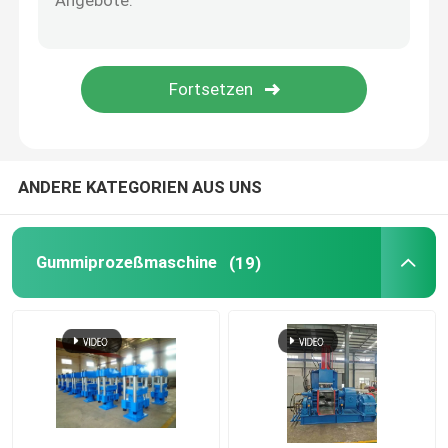
Tennisball, der Maschine herstellt
Gummischleifer Machine
Reihe weg von der abkühlenden Gummimaschine
ANDERE KATEGORIEN AUS UNS
Gummiförderband-Fertigungsstraße
Gummiprozeßmaschine
(19)
Gummikalender-Maschine
Zwei-Schrauben-Extruder
Kreisförmiges automatisches Kleinmaterial-Wiegesy