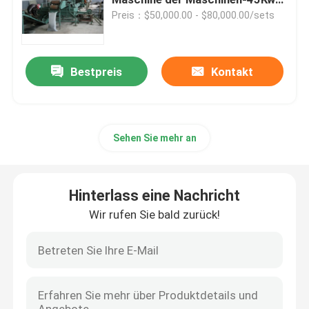
herstellt
Preis：$50,000.00 - $80,000.00/sets
Mischende Mühlgummimaschine
Bestpreis
Kontakt
Gummipulver-Fertigungsstraße
Gummiknetermaschine
Sehen Sie mehr an
Gummi-Banbury-Mischer
Hinterlass eine Nachricht
Gummivulkanisierungspresse
Wir rufen Sie bald zurück!
Regenerat-Blatt-Linie
Kunststoff-Recycling-Linie