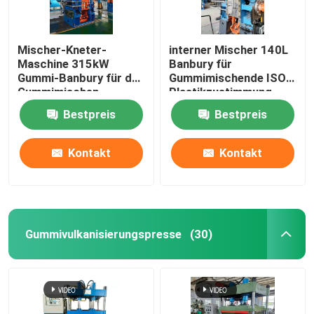
Mischer-Kneter-
interner Mischer 140L
Maschine 315kW
Banbury für
Gummi-Banbury für das
Gummimischende ISO-
Gummimischen
Plastikzustimmung
Bestpreis
Bestpreis
Kontakt
Kontakt
Gummivulkanisierungspresse
(30)