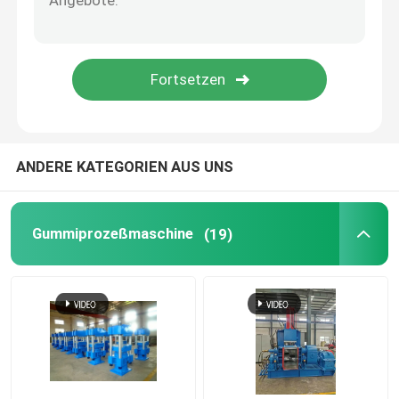
Tennisball, der Maschine herstellt
Gummischleifer Machine
Reihe weg von der abkühlenden Gummimaschine
ANDERE KATEGORIEN AUS UNS
Gummiförderband-Fertigungsstraße
Gummiprozeßmaschine
(19)
Gummikalender-Maschine
Zwei-Schrauben-Extruder
Kreisförmiges automatisches Kleinmaterial-Wiegesy