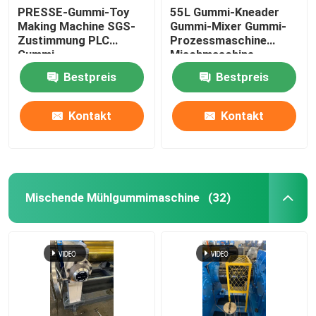
PRESSE-Gummi-Toy
55L Gummi-Kneader
Making Machine SGS-
Gummi-Mixer Gummi-
Automatisches Kleinmaterial-Wiegesystem
Zustimmung PLC
Prozessmaschine
Gummi-
Mischmaschine
Vulkanisierungs
Bestpreis
Bestpreis
Kontakt
Kontakt
Mischende Mühlgummimaschine
(32)