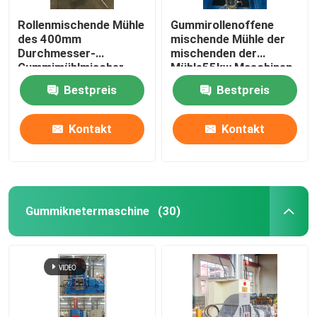
Rollenmischende Mühle
Gummirollenoffene
des 400mm
mischende Mühle der
Durchmesser-
mischenden der
Gummimühlmischer-
Mühle55kw Maschinen-
37Kw zwei
XK450 zwei
Bestpreis
Bestpreis
Kontakt
Kontakt
Gummiknetermaschine
(30)