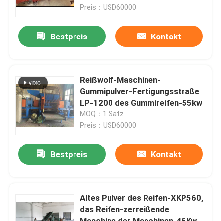
Preis：USD60000
Über uns
Bestpreis
Kontakt
Fabrik-Ausflug
Reißwolf-Maschinen-
Qualitätskontrolle
Gummipulver-Fertigungsstraße
LP-1200 des Gummireifen-55kw
MOQ：1 Satz
Treten Sie mit uns in Verbindung
Preis：USD60000
Nachrichten
Bestpreis
Kontakt
Fordern Sie ein Zitat
Altes Pulver des Reifen-XKP560,
das Reifen-zerreißende
Gummiprozeßmaschine
Maschine der Maschinen-45Kw