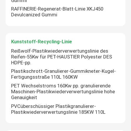
Gummi
RAFFINERIE-Regenerat-Blatt-Linie XKJ450
Devulcanized Gummi
Über uns
Fabrik-Ausflug
Kunststoff-Recycling-Linie
Reißwolf-Plastikwiederverwertungslinie des
Qualitätskontrolle
Reifen-55Kw für PET-HAUSTIER Polyester DES
HDPE-pp.
Plastikschrott-Granulierer-Gummikneter-Kugel-
Treten Sie mit uns in Verbindung
Fertigungsstraße 110L 160KW
PET Wechselstroms 160Kw pp. granulierende
Nachrichten
Maschinen-Plastikwiederverwertungslinie hohe
Genauigkeit
PVCüberschüssiger Plastikgranulierer-
Fordern Sie ein Zitat
Plastikwiederverwertungslinie 185KW 110L
Gummiprozeßmaschine