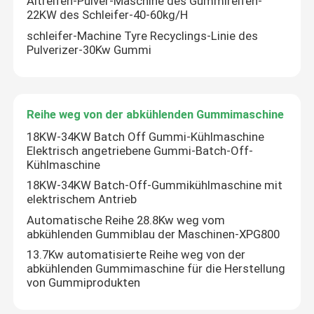
Altreifen-Pulver-Maschine des Gummireifen-
22KW des Schleifer-40-60kg/H
Tennisball, der Maschine herstellt
schleifer-Machine Tyre Recyclings-Linie des
Pulverizer-30Kw Gummi
Gummischleifer Machine
Reihe weg von der abkühlenden Gummimaschine
Reihe weg von der abkühlenden Gummimaschine
18KW-34KW Batch Off Gummi-Kühlmaschine
Elektrisch angetriebene Gummi-Batch-Off-
Kühlmaschine
Gummiförderband-Fertigungsstraße
18KW-34KW Batch-Off-Gummikühlmaschine mit
elektrischem Antrieb
Gummikalender-Maschine
Automatische Reihe 28.8Kw weg vom
abkühlenden Gummiblau der Maschinen-XPG800
13.7Kw automatisierte Reihe weg von der
Zwei-Schrauben-Extruder
abkühlenden Gummimaschine für die Herstellung
von Gummiprodukten
Kreisförmiges automatisches Kleinmaterial-Wiegesy