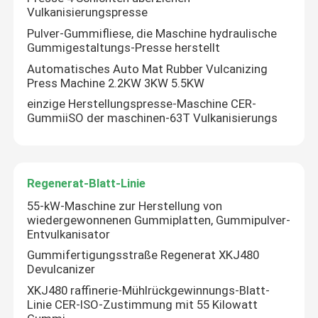
Vulkanisierungspresse
Pulver-Gummifliese, die Maschine hydraulische
Gummigestaltungs-Presse herstellt
Automatisches Auto Mat Rubber Vulcanizing
Press Machine 2.2KW 3KW 5.5KW
einzige Herstellungspresse-Maschine CER-
GummiiSO der maschinen-63T Vulkanisierungs
Regenerat-Blatt-Linie
55-kW-Maschine zur Herstellung von
wiedergewonnenen Gummiplatten, Gummipulver-
Haus
Entvulkanisator
Gummifertigungsstraße Regenerat XKJ480
Produkte
Devulcanizer
XKJ480 raffinerie-Mühlrückgewinnungs-Blatt-
Linie CER-ISO-Zustimmung mit 55 Kilowatt
Videos