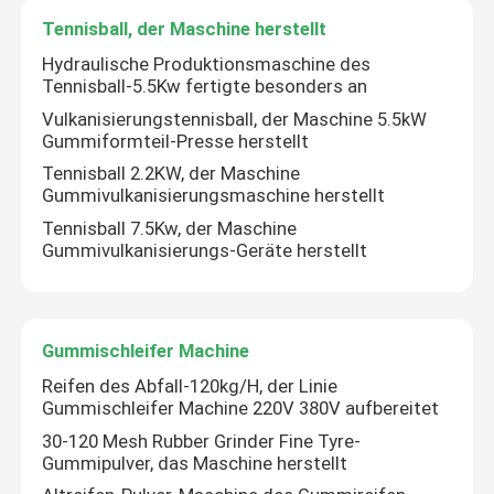
Tennisball, der Maschine herstellt
Mischende Mühlgummimaschine
Hydraulische Produktionsmaschine des
Tennisball-5.5Kw fertigte besonders an
Vulkanisierungstennisball, der Maschine 5.5kW
Gummipulver-Fertigungsstraße
Gummiformteil-Presse herstellt
Tennisball 2.2KW, der Maschine
Gummivulkanisierungsmaschine herstellt
Gummiknetermaschine
Tennisball 7.5Kw, der Maschine
Gummivulkanisierungs-Geräte herstellt
Gummi-Banbury-Mischer
Gummivulkanisierungspresse
Gummischleifer Machine
Reifen des Abfall-120kg/H, der Linie
Regenerat-Blatt-Linie
Gummischleifer Machine 220V 380V aufbereitet
30-120 Mesh Rubber Grinder Fine Tyre-
Gummipulver, das Maschine herstellt
Kunststoff-Recycling-Linie