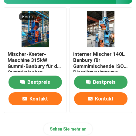
Tennisball, der Maschine herstellt
Gummischleifer Machine
Reihe weg von der abkühlenden Gummimaschine
Mischer-Kneter-
interner Mischer 140L
Maschine 315kW
Banbury für
Gummi-Banbury für das
Gummimischende ISO-
Gummiförderband-Fertigungsstraße
Gummimischen
Plastikzustimmung
Bestpreis
Bestpreis
Gummikalender-Maschine
Kontakt
Kontakt
Zwei-Schrauben-Extruder
Sehen Sie mehr an
Kreisförmiges automatisches Kleinmaterial-Wiegesy