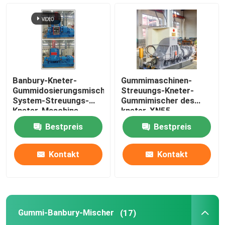
Mischende Mühlgummimaschine
Gummipulver-Fertigungsstraße
Banbury-Kneter-
Gummimaschinen-
Gummiknetermaschine
Gummidosierungsmischendes
Streuungs-Kneter-
System-Streuungs-
Gummimischer des
Kneter-Maschine
kneter-XN55
Gummi-Banbury-Mischer
Bestpreis
Bestpreis
Gummivulkanisierungspresse
Kontakt
Kontakt
Regenerat-Blatt-Linie
Gummi-Banbury-Mischer
(17)
Kunststoff-Recycling-Linie