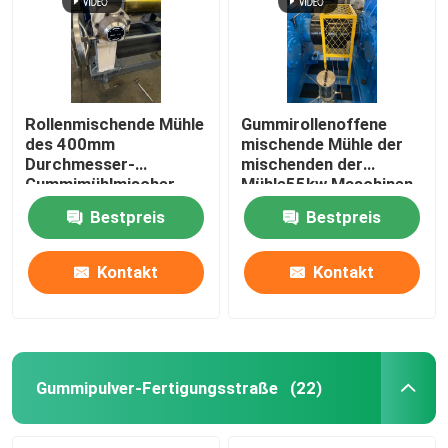
Rollenmischende Mühle
Gummirollenoffene
des 400mm
mischende Mühle der
Durchmesser-
mischenden der
Gummimühlmischer-
Mühle55kw Maschinen-
37Kw zwei
XK450 zwei
Bestpreis
Bestpreis
Kontakt
Kontakt
Haus
Produkte
Gummipulver-Fertigungsstraße
(22)
Videos