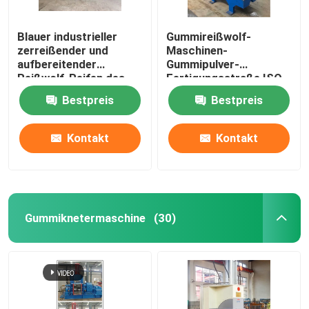
Blauer industrieller
Gummireißwolf-
zerreißender und
Maschinen-
aufbereitender
Gummipulver-
Reißwolf-Reifen des
Fertigungsstraße ISO-
Reifen-55Kw
CER des reifen-7.5Kw
Bestpreis
Bestpreis
Kontakt
Kontakt
Gummiknetermaschine
(30)