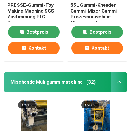
PRESSE-Gummi-Toy
55L Gummi-Kneader
Making Machine SGS-
Gummi-Mixer Gummi-
Automatisches Kleinmaterial-Wiegesystem
Zustimmung PLC
Prozessmaschine
Gummi-
Mischmaschine
Vulkanisierungs
Bestpreis
Bestpreis
Kontakt
Kontakt
Mischende Mühlgummimaschine
(32)