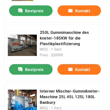
Bestpreis
Kontakt
250L Gummimaschine des
kneter-185KW für die
Plastikplastifizierung
MOQ：1 Satz
Preis：$20000
Bestpreis
Kontakt
Haus
Interner Mischer-Gummikneter-
Produkte
Maschine 25L 45L 125L 180L
Banbury
Videos
MOQ：1 Satz