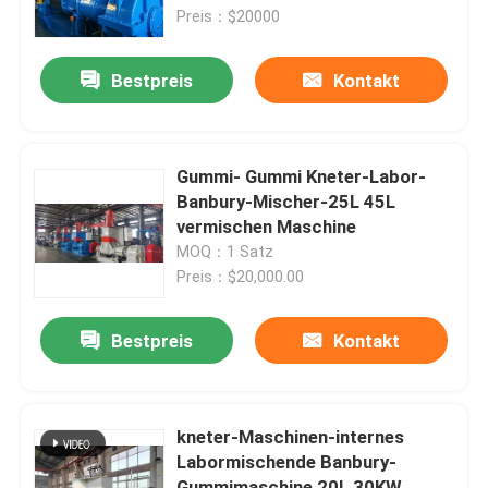
Preis：$20000
Über uns
Bestpreis
Kontakt
Fabrik-Ausflug
Gummi- Gummi Kneter-Labor-
Qualitätskontrolle
Banbury-Mischer-25L 45L
vermischen Maschine
MOQ：1 Satz
Treten Sie mit uns in Verbindung
Preis：$20,000.00
Nachrichten
Bestpreis
Kontakt
Fordern Sie ein Zitat
kneter-Maschinen-internes
Labormischende Banbury-
Gummiprozeßmaschine
Gummimaschine 20L 30KW