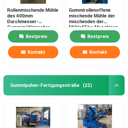
Rollenmischende Mühle
Gummirollenoffene
des 400mm
mischende Mühle der
Durchmesser-
mischenden der
Gummimühlmischer-
Mühle55kw Maschinen-
37Kw zwei
XK450 zwei
Bestpreis
Bestpreis
Kontakt
Kontakt
Gummipulver-Fertigungsstraße
(22)