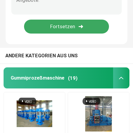
Tennisball, der Maschine herstellt
Gummischleifer Machine
Reihe weg von der abkühlenden Gummimaschine
ANDERE KATEGORIEN AUS UNS
Gummiförderband-Fertigungsstraße
Gummiprozeßmaschine
(19)
Gummikalender-Maschine
Zwei-Schrauben-Extruder
Kreisförmiges automatisches Kleinmaterial-Wiegesy