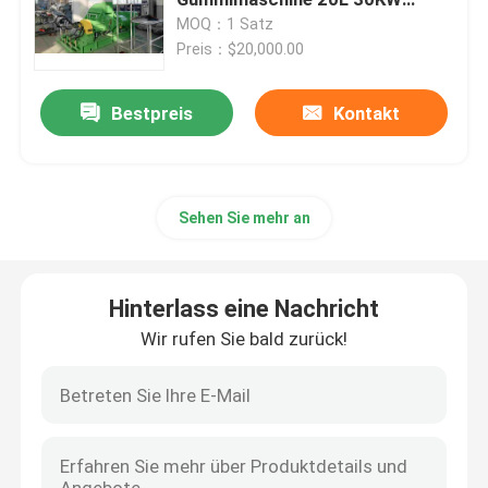
Gummi
MOQ：1 Satz
Preis：$20,000.00
Mischende Mühlgummimaschine
Bestpreis
Kontakt
Gummipulver-Fertigungsstraße
Gummiknetermaschine
Sehen Sie mehr an
Gummi-Banbury-Mischer
Hinterlass eine Nachricht
Gummivulkanisierungspresse
Wir rufen Sie bald zurück!
Regenerat-Blatt-Linie
Kunststoff-Recycling-Linie