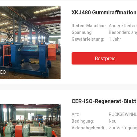
XKJ480 Gummiraffination
Reifen-Maschinen-Art:
Andere Reife
Spannung:
Besonders ang
Gewährleistung:
1 Jahr
Bestpreis
DEO
CER-ISO-Regenerat-Blatt-
Art:
RÜCKGEWINN
Bedingung:
Neu
Videoabgehendinspektion:
Zur Verfügung