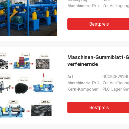
Maschinerie-Prüfbericht:
Zur Verfügung
Bestpreis
Maschinen-Gummiblatt-
verfeinernde
Art:
RÜCKGEWINN
Maschinerie-Prüfbericht:
Zur Verfügung
Kern-Komponenten:
PLC, Lager, Ge
Bestpreis