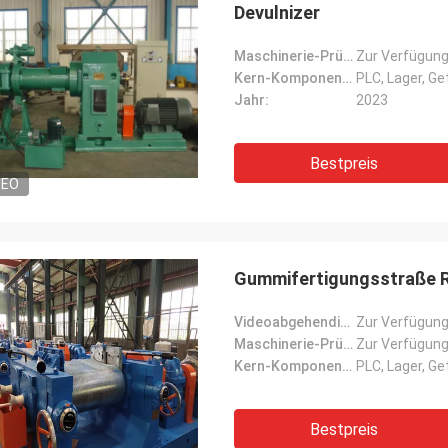
Devulnizer
Maschinerie-Prüfbericht:
Zur Verfügung
Kern-Komponenten:
PLC, Lager, Ge
Jahr:
2023
Bestpreis
DEO
Gummifertigungsstraße R
Videoabgehendinspektion:
Zur Verfügung
Maschinerie-Prüfbericht:
Zur Verfügung
Kern-Komponenten:
PLC, Lager, Ge
Bestpreis