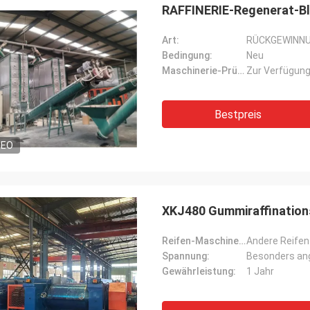
RAFFINERIE-Regenerat-Bl
Art:
RÜCKGEWINN
Bedingung:
Neu
Maschinerie-Prüfbericht:
Zur Verfügung
Bestpreis
DEO
XKJ480 Gummiraffination
Reifen-Maschinen-Art:
Andere Reife
Spannung:
Besonders ang
Gewährleistung:
1 Jahr