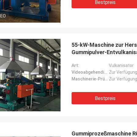
Bestpreis
DEO
55-kW-Maschine zur Hers
Gummipulver-Entvulkanis
Art:
Vulkanisator
Videoabgehendinspektion:
Zur Verfügung
Maschinerie-Prüfbericht:
Zur Verfügung
Bestpreis
Gummiprozeßmaschine R