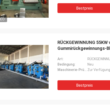
Bestpreis
DEO
RÜCKGEWINNUNG 55KW ve
Gummirückgewinnungs-Bla
Art:
RÜCKGEWINN
Bedingung:
Neu
Maschinerie-Prüfbericht:
Zur Verfügung
Bestpreis