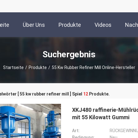
eite
Über Uns
Produkte
Videos
Nach
Suchergebnis
Startseite
/
Produkte
/
55 Kw Rubber Refiner Mill Online-Hersteller
lwörter [ 55 kw rubber refiner mill ] Spiel
12
Produkte.
XKJ480 raffinerie-Mühlr
mit 55 Kilowatt Gummi
Art:
RÜCKGEWINN
Bedingung:
Neu