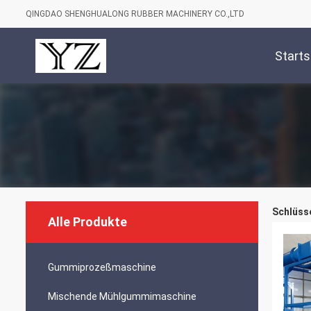
QINGDAO SHENGHUALONG RUBBER MACHINERY CO.,LTD
Starts
Schlüsse
Alle Produkte
Gummiprozeßmaschine
Mischende Mühlgummimaschine