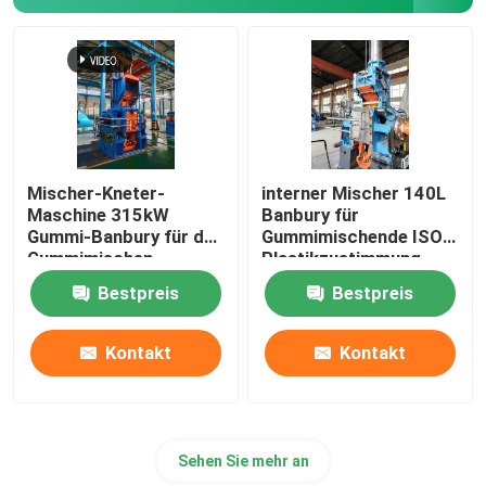
Tennisball, der Maschine herstellt
Gummischleifer Machine
Reihe weg von der abkühlenden Gummimaschine
Mischer-Kneter-
interner Mischer 140L
Maschine 315kW
Banbury für
Gummi-Banbury für das
Gummimischende ISO-
Gummiförderband-Fertigungsstraße
Gummimischen
Plastikzustimmung
Bestpreis
Bestpreis
Gummikalender-Maschine
Kontakt
Kontakt
Zwei-Schrauben-Extruder
Sehen Sie mehr an
Kreisförmiges automatisches Kleinmaterial-Wiegesy