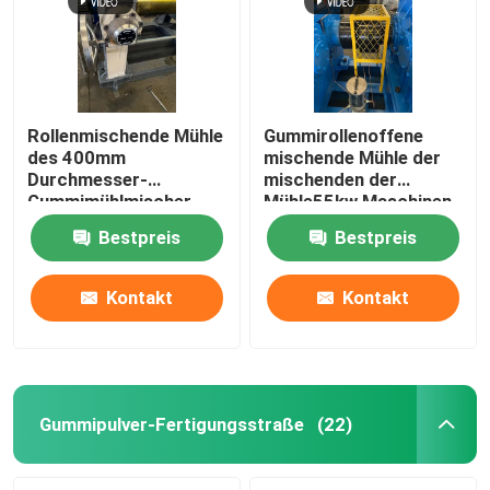
Rollenmischende Mühle
Gummirollenoffene
des 400mm
mischende Mühle der
Durchmesser-
mischenden der
Gummimühlmischer-
Mühle55kw Maschinen-
37Kw zwei
XK450 zwei
Bestpreis
Bestpreis
Kontakt
Kontakt
Haus
Produkte
Gummipulver-Fertigungsstraße
(22)
Videos