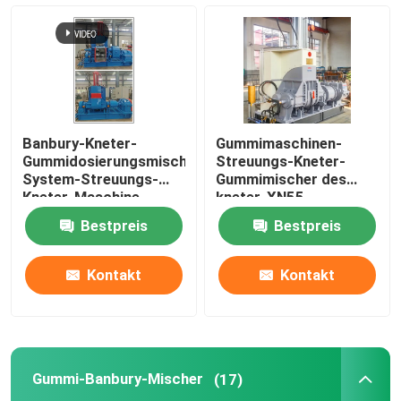
Mischende Mühlgummimaschine
Gummipulver-Fertigungsstraße
Banbury-Kneter-
Gummimaschinen-
Gummiknetermaschine
Gummidosierungsmischendes
Streuungs-Kneter-
System-Streuungs-
Gummimischer des
Kneter-Maschine
kneter-XN55
Gummi-Banbury-Mischer
Bestpreis
Bestpreis
Gummivulkanisierungspresse
Kontakt
Kontakt
Regenerat-Blatt-Linie
Gummi-Banbury-Mischer
(17)
Kunststoff-Recycling-Linie