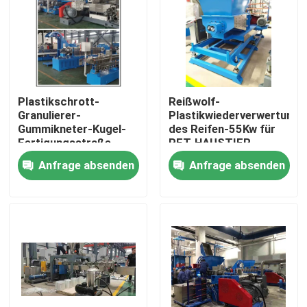
Über uns
Fabrik-Ausflug
Plastikschrott-
Reißwolf-
Granulierer-
Plastikwiederverwertungsl
Qualitätskontrolle
Gummikneter-Kugel-
des Reifen-55Kw für
Fertigungsstraße
PET-HAUSTIER
110L 160KW
Polyester DES HDPE-
Anfrage absenden
Anfrage absenden
Treten Sie mit uns in Verbindung
pp.
Nachrichten
Fordern Sie ein Zitat
Gummiprozeßmaschine