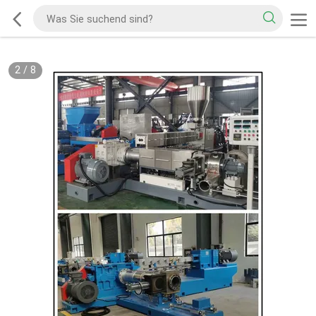
2
/
8