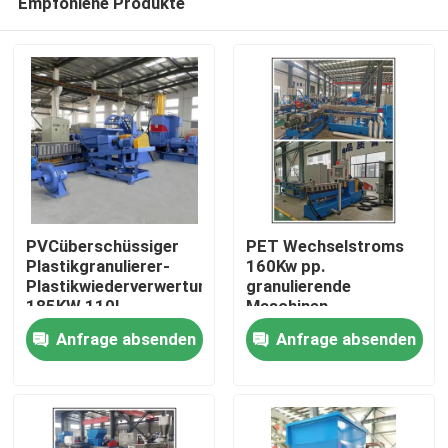
Empfohlene Produkte
PVCüberschüssiger
PET Wechselstroms
Plastikgranulierer-
160Kw pp.
Plastikwiederverwertungslinie
granulierende
185KW 110L
Maschinen-
Haus
Plastikwiederverwertungsl
Anfrage absenden
Anfrage absenden
hohe Genauigkeit
Produkte
Videos