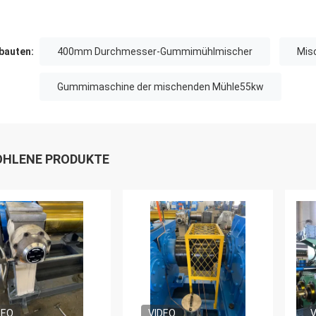
auten:
400mm Durchmesser-Gummimühlmischer
Mis
Gummimaschine der mischenden Mühle55kw
HLENE PRODUKTE
DEO
VIDEO
V