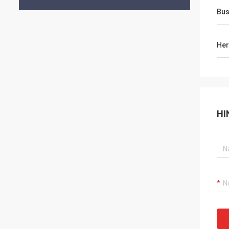
Bus
Her
HI