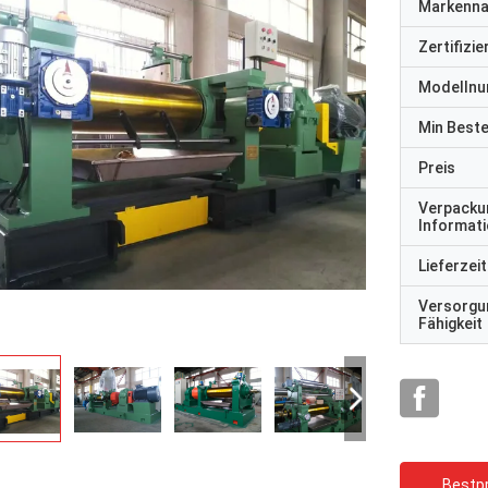
Markenn
Zertifizi
Modelln
Min Best
Preis
Verpacku
Informat
Lieferzeit
Versorgu
Fähigkeit
Bestpr