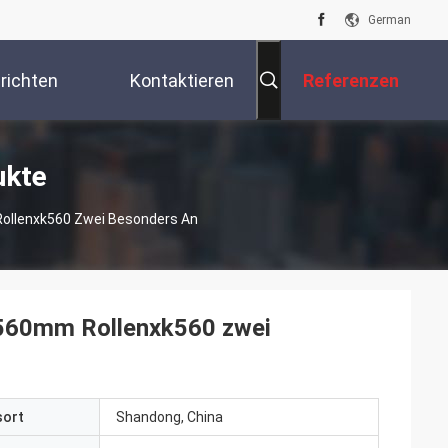
German
richten
Kontaktieren
Referenzen
Sie Uns
ukte
ollenxk560 Zwei Besonders An
 560mm Rollenxk560 zwei
sort
Shandong, China