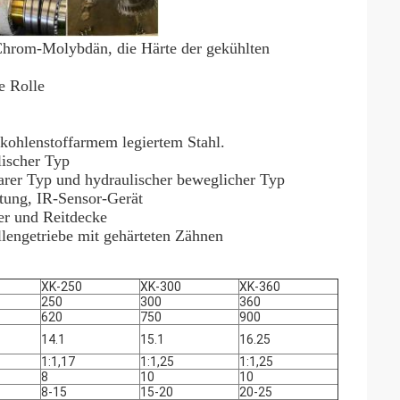
 Chrom-Molybdän, die Härte der gekühlten
te Rolle
kohlenstoffarmem legiertem Stahl.
lischer Typ
arer Typ und hydraulischer beweglicher Typ
htung, IR-Sensor-Gerät
er und Reitdecke
lengetriebe mit gehärteten Zähnen
XK-250
XK-300
XK-360
250
300
360
620
750
900
14.1
15.1
16.25
1:1,17
1:1,25
1:1,25
8
10
10
8-15
15-20
20-25