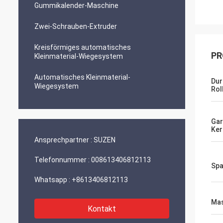
Gummikalender-Maschine
Zwei-Schrauben-Extruder
Kreisförmiges automatisches
PR
Kleinmaterial-Wiegesystem
Automatisches Kleinmaterial-
Dur
Wiegesystem
Rol
Gar
Ke
Ansprechpartner :
SUZEN
Telefonnummer :
008613406812113
Sp
Whatsapp :
+8613406812113
Mas
Kontakt