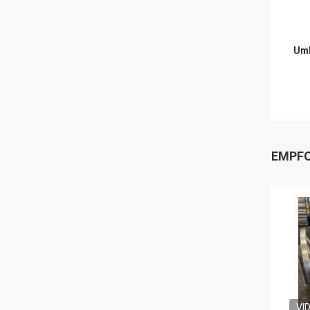
Umb
EMPFO
VI