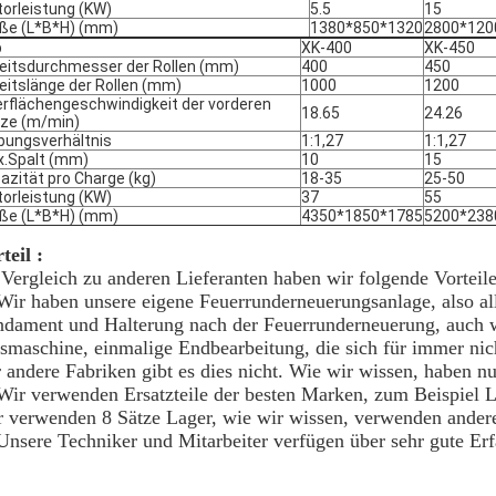
orleistung (KW)
5.5
15
ße (L*B*H) (mm)
1380*850*1320
2800*120
p
XK-400
XK-450
eitsdurchmesser der Rollen (mm)
400
450
eitslänge der Rollen (mm)
1000
1200
rflächengeschwindigkeit der vorderen
18.65
24.26
ze (m/min)
bungsverhältnis
1:1,27
1:1,27
.Spalt (mm)
10
15
azität pro Charge (kg)
18-35
25-50
orleistung (KW)
37
55
ße (L*B*H) (mm)
4350*1850*1785
5200*238
teil :
Vergleich zu anderen Lieferanten haben wir folgende Vorteile
Wir haben unsere eigene Feuerrunderneuerungsanlage, also al
dament und Halterung nach der Feuerrunderneuerung, auch w
smaschine, einmalige Endbearbeitung, die sich für immer nic
 andere Fabriken gibt es dies nicht. Wie wir wissen, haben nu
Wir verwenden Ersatzteile der besten Marken, zum Beispiel L
 verwenden 8 Sätze Lager, wie wir wissen, verwenden andere
Unsere Techniker und Mitarbeiter verfügen über sehr gute Erf