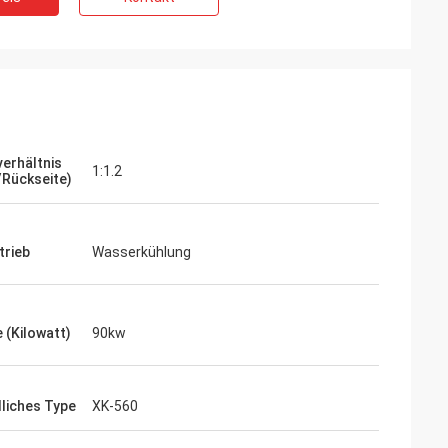
verhältnis
1:1.2
/Rückseite)
trieb
Wasserkühlung
 (Kilowatt)
90kw
dliches Type
XK-560