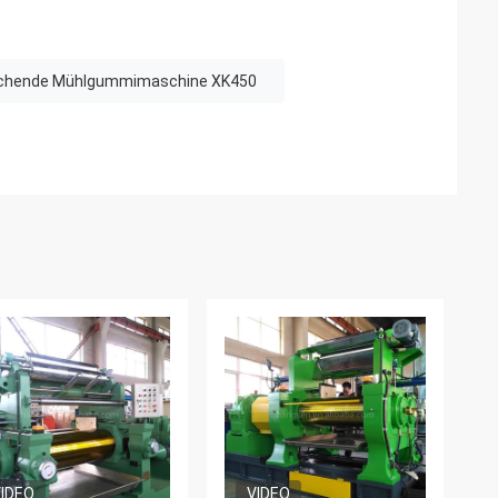
chende Mühlgummimaschine XK450
IDEO
VIDEO