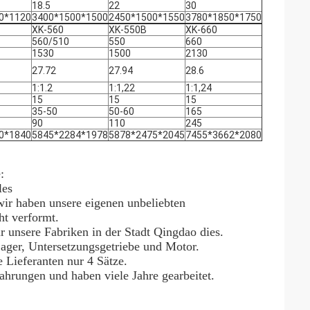
18.5
22
30
0*1120
3400*1500*1500
2450*1500*1550
3780*1850*1750
XK-560
XK-550B
XK-660
560/510
550
660
1530
1500
2130
27.72
27.94
28.6
1:1.2
1:1,22
1:1,24
15
15
15
35-50
50-60
165
90
110
245
0*1840
5845*2284*1978
5878*2475*2045
7455*3662*2080
:
les
ir haben unsere eigenen unbeliebten
ht verformt.
r unsere Fabriken in der Stadt Qingdao dies.
ager, Untersetzungsgetriebe und Motor.
 Lieferanten nur 4 Sätze.
ahrungen und haben viele Jahre gearbeitet.