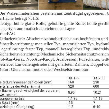
Die Walzenmaterialien bestehen aus zentrifugal gegossenem
rfläche beträgt 75HS.
lentyp: hohle glatte Rolle, gebohrte glatte Rolle, hohle gerill
Lagertyp: automatisch ausrichtendes Lager
rke:FAG
Reduzierstück: Abschreckzahnoberfläche aus hochfestem und 
Einstellvorrichtung: manueller Typ, motorisierter Typ, hydrau
Lagerführung: fester Typ, manuell beweglicher Typ, umdrehb
Sicherheitsvorrichtung: Mechanische Sicherheitsschutzvorric
ot-Aus-Gerät: Not-Aus-Knopf, Auslöseseil, Fußschalter, Gitt
etriebe: Einwellengetriebe mit gehärteten Zähnen, Doppelwel
Motor: Gleichstrommotor oder Wechselstrommotor
p
XK-160
XK-230
eitsdurchmesser der Rollen (mm)
160
230
eitslänge der Rollen (mm)
320
600
rflächengeschwindigkeit der vorderen
8,95
10.21
ze (m/min)
bungsverhältnis
1:1,35
1:1,19
.Spalt (mm)
4.5
7
azität pro Charge (kg)
1-2
6-10