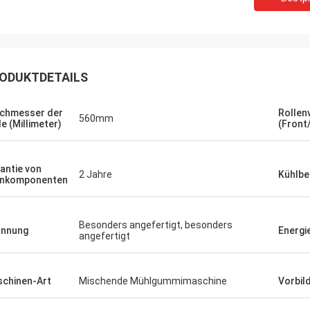
ODUKTDETAILS
chmesser der
Rollen
560mm
le (Millimeter)
(Front
antie von
2 Jahre
Kühlbe
rnkomponenten
Besonders angefertigt, besonders
annung
Energie
angefertigt
chinen-Art
Mischende Mühlgummimaschine
Vorbil