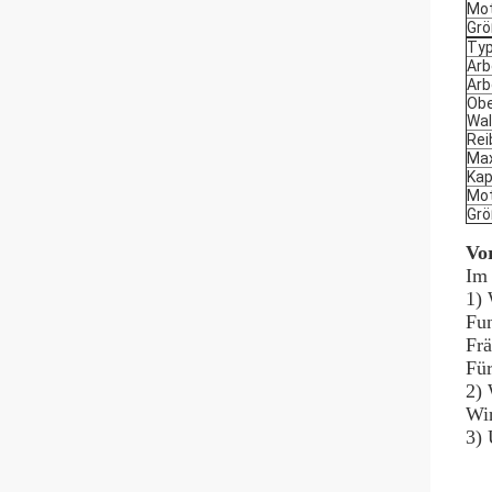
Mot
Grö
Ty
Arb
Arb
Obe
Wal
Rei
Max
Kap
Mot
Grö
Vor
Im 
1) 
Fun
Frä
Für
2) 
Wir
3) 