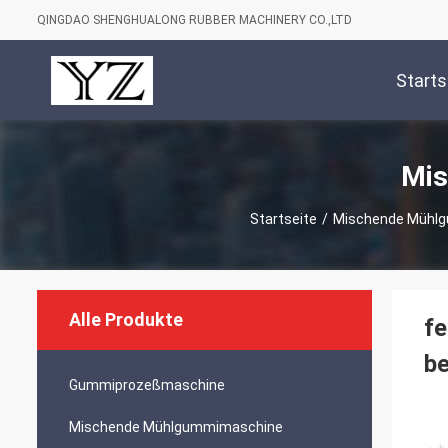
QINGDAO SHENGHUALONG RUBBER MACHINERY CO.,LTD
Starts
Mis
Startseite
/
Mischende Mühl
Alle Produkte
f
b
Gummiprozeßmaschine
Mischende Mühlgummimaschine