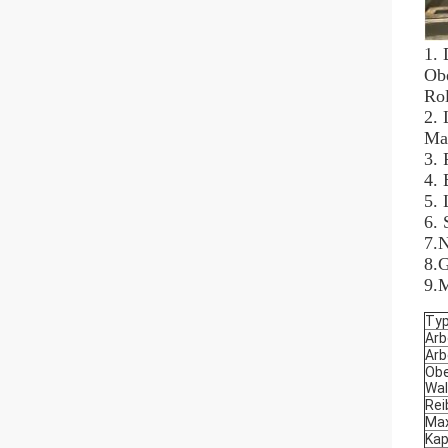
1. 
Obe
Rol
2. 
Ma
3. 
4. 
5. 
6. 
7.N
8.G
9.
Ty
Arb
Arb
Obe
Wal
Rei
Max
Kap