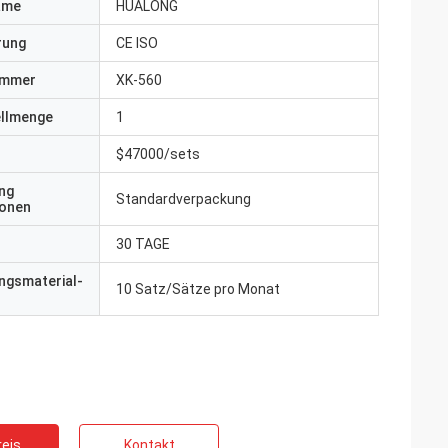
ame
HUALONG
erung
CE ISO
ummer
XK-560
ellmenge
1
$47000/sets
ng
Standardverpackung
ionen
30 TAGE
ngsmaterial-
10 Satz/Sätze pro Monat
eis
Kontakt