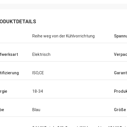
ODUKTDETAILS
Reihe weg von der Kühlvorrichtung
Spann
fwerksart
Elektrisch
Verpac
tifizierung
ISO,CE
Garant
rgie
18-34
Produ
be
Blau
Größe