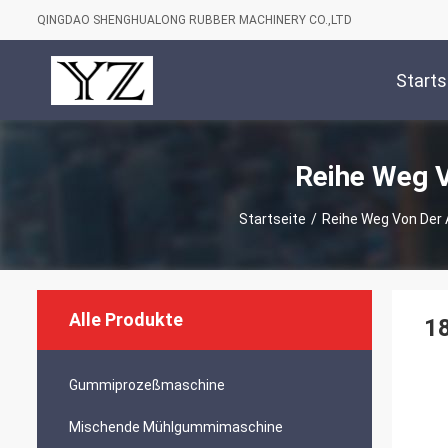
QINGDAO SHENGHUALONG RUBBER MACHINERY CO.,LTD
Starts
Reihe Weg 
Startseite
/
Reihe Weg Von Der
Alle Produkte
1
Gummiprozeßmaschine
Mischende Mühlgummimaschine