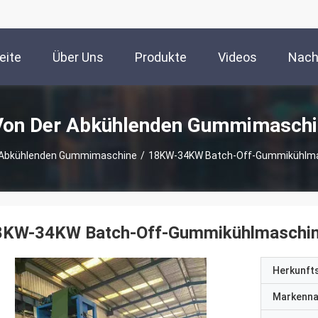
eite
Über Uns
Produkte
Videos
Nach
Von Der Abkühlenden Gummimaschi
 Abkühlenden Gummimaschine
/
18KW-34KW Batch-Off-Gummikühlmasc
8KW-34KW Batch-Off-Gummikühlmaschine 
Herkunft
Markenn