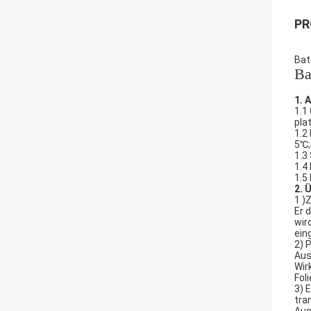
PR
Bat
Ba
1. 
1.1
plat
1.2
5℃;
1.3
1.4
1.5
2. 
1 )
Er 
wir
ein
2) 
Aus
Wir
Fol
3) 
tra