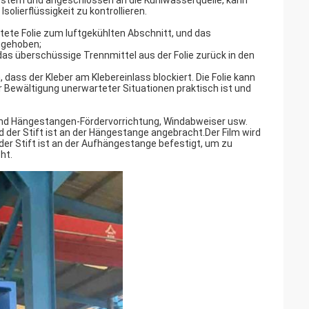
system und angeschlossen an die Kühlwasserquelle, kann
solierflüssigkeit zu kontrollieren.
htete Folie zum luftgekühlten Abschnitt, und das
ngehoben;
das überschüssige Trennmittel aus der Folie zurück in den
dass der Kleber am Klebereinlass blockiert. Die Folie kann
r Bewältigung unerwarteter Situationen praktisch ist und
nd Hängestangen-Fördervorrichtung, Windabweiser usw.
der Stift ist an der Hängestange angebracht.Der Film wird
der Stift ist an der Aufhängestange befestigt, um zu
ht.