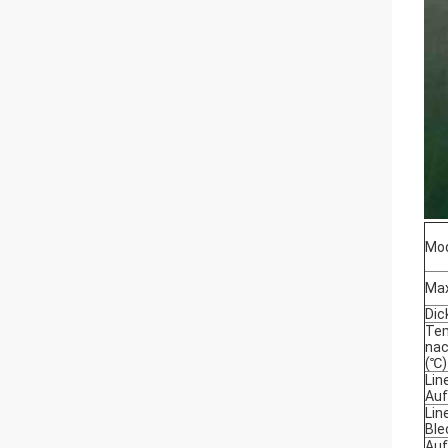
Mod
Max
Dic
Tem
nac
(℃)
Lin
Auf
Lin
Ble
Auf