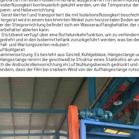
gestattet mit einem Isoliermitteltank, ausgestattet mit einem Kühl
 Isolierflüssigkeit kontinuierlich gekühlt werden, um die Temperatur der I
Spann- und Hebevorrichtung:
 Gerät klettert und transportiert die mit Isolationsflüssigkeit beschic
ttergerät wird in einem bestimmten Winkel zum horizontalen Boden a
er der Steigvorrichtung befindet sich ein Wasserauffangbehälter, der 
lierbehälter ableiten kann.
 Stützband verfügt über eine Rüttelumkehrfunktion, um zu verhindern, 
edreht und in den Isoliermitteltank zurückgeführt werden, was bei de
fall- und Wartungszeiten reduziert.
Luftkühlgerät:
ammensetzung: Es besteht aus Gestell, Kühlgebläse, Hängestange u
 Hängestange nimmt die geschweißte Struktur eines Stahlrohrs an und 
ch die Andruckrollenvorrichtung im Luftkühlungsbereich gedrückt und 
hindern, dass der Film bei starkem Wind von der Aufhängestange rutsc