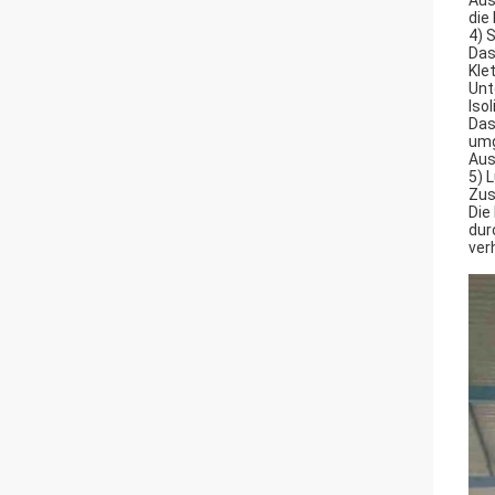
Aus
die
4) 
Das
Kle
Unt
Iso
Das
umg
Aus
5) 
Zus
Die
dur
ver