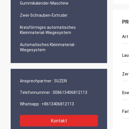
Gummikalender-Maschine
Zwei-Schrauben-Extruder
PR
Kreisförmiges automatisches
Kleinmaterial-Wiegesystem
Art
Automatisches Kleinmaterial-
Wiegesystem
Lau
Zer
Ansprechpartner :
SUZEN
Telefonnummer :
008613406812113
Ene
Whatsapp :
+8613406812113
Far
Kontakt