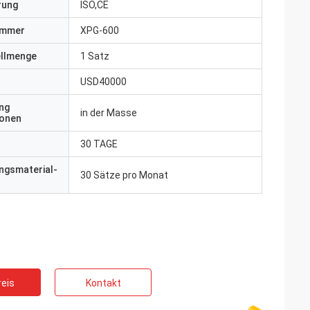
erung
ISO,CE
ummer
XPG-600
ellmenge
1 Satz
USD40000
ng
in der Masse
ionen
30 TAGE
ngsmaterial-
30 Sätze pro Monat
eis
Kontakt