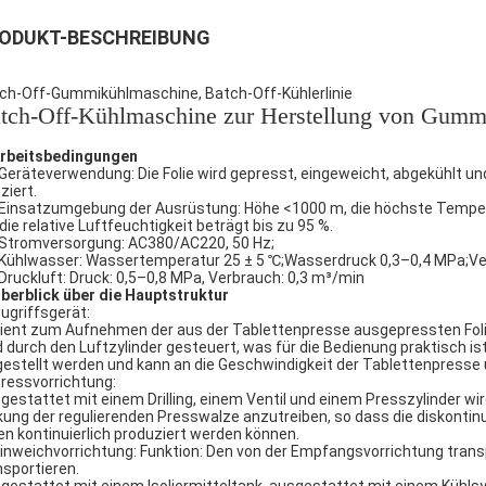
ODUKT-BESCHREIBUNG
ch-Off-Gummikühlmaschine, Batch-Off-Kühlerlinie
tch-Off-Kühlmaschine zur Herstellung von Gumm
Arbeitsbedingungen
 Geräteverwendung: Die Folie wird gepresst, eingeweicht, abgekühlt u
ziert.
 Einsatzumgebung der Ausrüstung: Höhe <1000 m, die höchste Tempera
die relative Luftfeuchtigkeit beträgt bis zu 95 %.
 Stromversorgung: AC380/AC220, 50 Hz;
 Kühlwasser: Wassertemperatur 25 ± 5 ℃;Wasserdruck 0,3–0,4 MPa;Ve
 Druckluft: Druck: 0,5–0,8 MPa, Verbrauch: 0,3 m³/min
Überblick über die Hauptstruktur
Zugriffsgerät:
dient zum Aufnehmen der aus der Tablettenpresse ausgepressten F
d durch den Luftzylinder gesteuert, was für die Bedienung praktisch 
gestellt werden und kann an die Geschwindigkeit der Tablettenpresse
Pressvorrichtung:
gestattet mit einem Drilling, einem Ventil und einem Presszylinder wir
kung der regulierenden Presswalze anzutreiben, so dass die diskonti
ien kontinuierlich produziert werden können.
Einweichvorrichtung: Funktion: Den von der Empfangsvorrichtung trans
nsportieren.