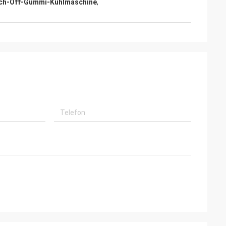
tch-Off-Gummi-Kühlmaschine
,