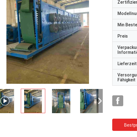
Zertifizi
Modelln
Min Best
Preis
Verpacku
Informat
Lieferzeit
Versorgu
Fähigkeit
Bestpr