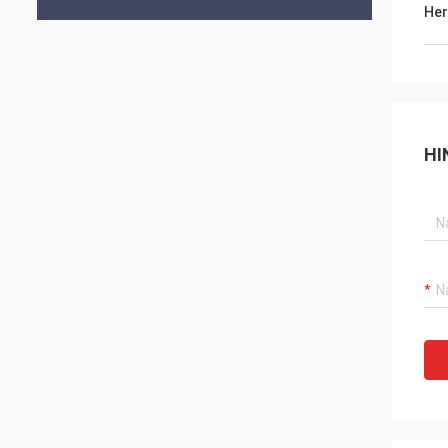
Her
HI