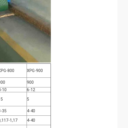
XPG-800
XPG-900
800
900
4-10
6-12
15
5
3-35
4-40
0,117-1,17
4-40