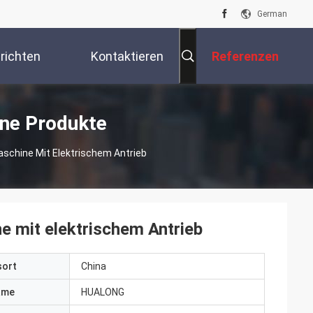
German
richten
Kontaktieren
Referenzen
Sie Uns
ne Produkte
hine Mit Elektrischem Antrieb
mit elektrischem Antrieb
sort
China
ame
HUALONG