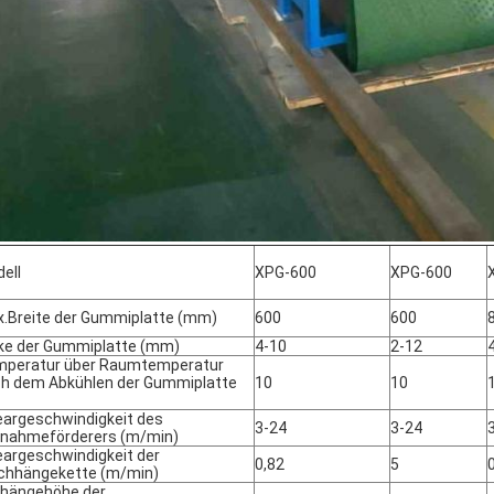
ell
XPG-600
XPG-600
.Breite der Gummiplatte (mm)
600
600
ke der Gummiplatte (mm)
4-10
2-12
peratur über Raumtemperatur
h dem Abkühlen der Gummiplatte
10
10
eargeschwindigkeit des
3-24
3-24
nahmeförderers (m/min)
eargeschwindigkeit der
0,82
5
chhängekette (m/min)
hängehöhe der