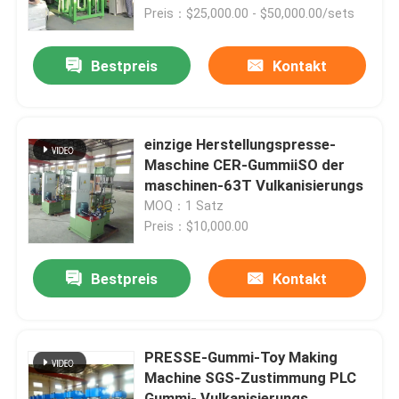
Preis：$25,000.00 - $50,000.00/sets
Über uns
Bestpreis
Kontakt
Fabrik-Ausflug
einzige Herstellungspresse-
Qualitätskontrolle
Maschine CER-GummiiSO der
maschinen-63T Vulkanisierungs
MOQ：1 Satz
Treten Sie mit uns in Verbindung
Preis：$10,000.00
Nachrichten
Bestpreis
Kontakt
Fordern Sie ein Zitat
PRESSE-Gummi-Toy Making
Machine SGS-Zustimmung PLC
Gummiprozeßmaschine
Gummi- Vulkanisierungs