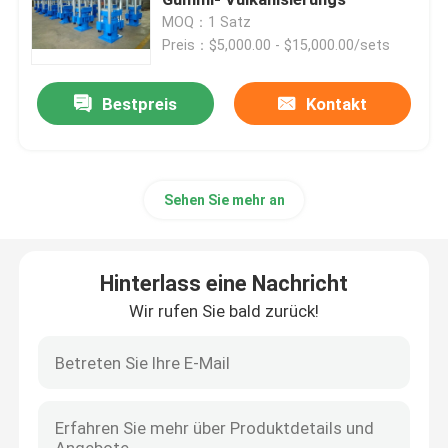
MOQ：1 Satz
Preis：$5,000.00 - $15,000.00/sets
Mischende Mühlgummimaschine
Bestpreis
Kontakt
Gummipulver-Fertigungsstraße
Gummiknetermaschine
Sehen Sie mehr an
Gummi-Banbury-Mischer
Hinterlass eine Nachricht
Gummivulkanisierungspresse
Wir rufen Sie bald zurück!
Regenerat-Blatt-Linie
Kunststoff-Recycling-Linie