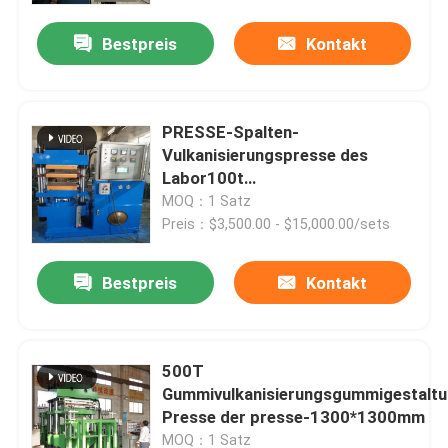
Bestpreis
Kontakt
PRESSE-Spalten-
Vulkanisierungspresse des
Labor100t
Gummivulkanisierungs
MOQ：1 Satz
Preis：$3,500.00 - $15,000.00/sets
Bestpreis
Kontakt
Haus
500T
Produkte
Gummivulkanisierungsgummigestaltu
Presse der presse-1300*1300mm
Videos
MOQ：1 Satz