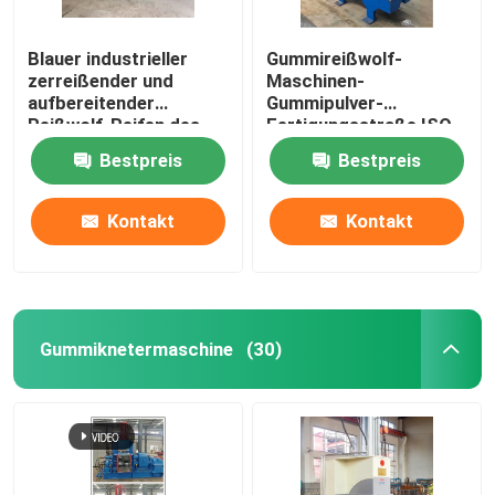
Blauer industrieller
Gummireißwolf-
zerreißender und
Maschinen-
aufbereitender
Gummipulver-
Reißwolf-Reifen des
Fertigungsstraße ISO-
Reifen-55Kw
CER des reifen-7.5Kw
Bestpreis
Bestpreis
Kontakt
Kontakt
Gummiknetermaschine
(30)