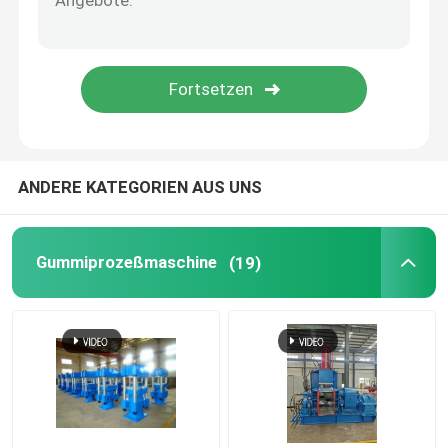
Tennisball, der Maschine herstellt
Gummischleifer Machine
Reihe weg von der abkühlenden Gummimaschine
ANDERE KATEGORIEN AUS UNS
Gummiförderband-Fertigungsstraße
Gummiprozeßmaschine
(19)
Gummikalender-Maschine
Zwei-Schrauben-Extruder
Kreisförmiges automatisches Kleinmaterial-Wiegesy