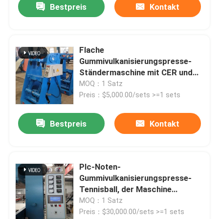
Bestpreis
Kontakt
Flache
Gummivulkanisierungspresse-
Ständermaschine mit CER und
ISO
MOQ：1 Satz
Preis：$5,000.00/sets >=1 sets
Bestpreis
Kontakt
Plc-Noten-
Gummivulkanisierungspresse-
Tennisball, der Maschine
herstellt
MOQ：1 Satz
Preis：$30,000.00/sets >=1 sets