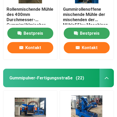
Rollenmischende Mühle
Gummirollenoffene
des 400mm
mischende Mühle der
Durchmesser-
mischenden der
Gummimühlmischer-
Mühle55kw Maschinen-
37Kw zwei
XK450 zwei
Bestpreis
Bestpreis
Kontakt
Kontakt
Gummipulver-Fertigungsstraße
(22)