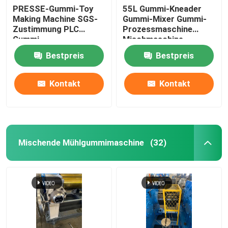
PRESSE-Gummi-Toy
55L Gummi-Kneader
Making Machine SGS-
Gummi-Mixer Gummi-
Automatisches Kleinmaterial-Wiegesystem
Zustimmung PLC
Prozessmaschine
Gummi-
Mischmaschine
Vulkanisierungs
Bestpreis
Bestpreis
Kontakt
Kontakt
Mischende Mühlgummimaschine
(32)