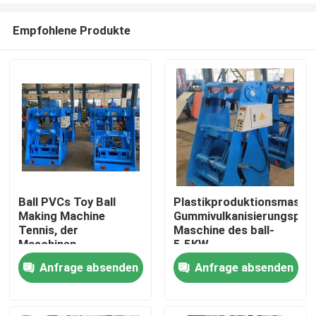
Empfohlene Produkte
Ball PVCs Toy Ball
Plastikproduktionsmaschi
Making Machine
Gummivulkanisierungspre
Haus
Tennis, der
Maschine des ball-
Maschinen-
5.5KW
Vulkanisierungspresse
Anfrage absenden
Anfrage absenden
Produkte
herstellt
Videos