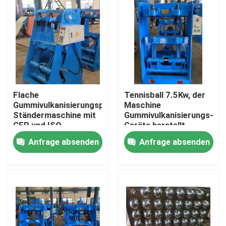
Über uns
Fabrik-Ausflug
Qualitätskontrolle
Flache
Tennisball 7.5Kw, der
Gummivulkanisierungspresse-
Maschine
Ständermaschine mit
Gummivulkanisierungs-
Treten Sie mit uns in Verbindung
CER und ISO
Geräte herstellt
Anfrage absenden
Anfrage absenden
Nachrichten
Fordern Sie ein Zitat
Gummiprozeßmaschine