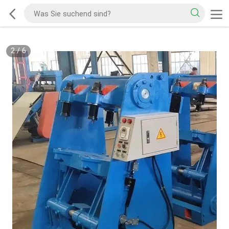
2
/
6