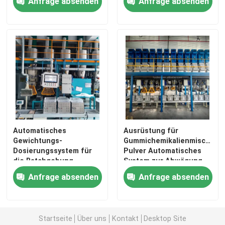
Anfrage absenden
Anfrage absenden
System
Mischende Mühlgummimaschine
Gummipulver-Fertigungsstraße
Gummiknetermaschine
Gummi-Banbury-Mischer
Automatisches
Ausrüstung für
Gewichtungs-
Gummichemikalienmischer
Dosierungssystem für
Pulver Automatisches
Gummivulkanisierungspresse
die Batchgebung
System zur Abwägung,
Dosierung und Charging
Anfrage absenden
Anfrage absenden
Regenerat-Blatt-Linie
Kunststoff-Recycling-Linie
Startseite
Über uns
Kontakt
Desktop Site