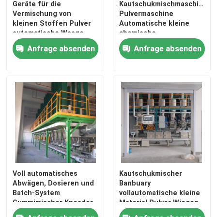
Geräte für die
Kautschukmischmaschine
Vermischung von
Pulvermaschine
kleinen Stoffen Pulver
Automatische kleine
Über uns
automatische Waage
chemische
Gewichtungsmaschine
Anfrage absenden
Anfrage absenden
Fabrik-Ausflug
Qualitätskontrolle
Treten Sie mit uns in Verbindung
Nachrichten
Voll automatisches
Kautschukmischer
Fordern Sie ein Zitat
Abwägen, Dosieren und
Banbuary
Batch-System
vollautomatische kleine
Gummimischer Kneader
Material Pulver Wiegen
Gummiprozeßmaschine
Dosierung Chargen