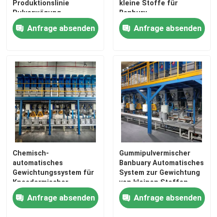
Produktionslinie
kleine Stoffe für
Pulverwägung
Banbury-
Batchmaschine
Mischmaschinen
Anfrage absenden
Anfrage absenden
Chemisch-
Gummipulvermischer
automatisches
Banbuary Automatisches
Gewichtungssystem für
System zur Gewichtung
Kneadermischer
von kleinen Stoffen
Anfrage absenden
Anfrage absenden