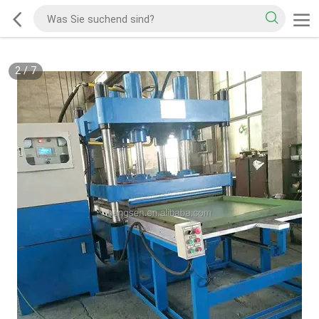
2
/
7