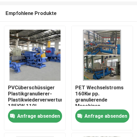
Empfohlene Produkte
PVCüberschüssiger
PET Wechselstroms
Plastikgranulierer-
160Kw pp.
Haus
Plastikwiederverwertungslinie
granulierende
185KW 110L
Maschinen-
Plastikwiederverwertungsl
Anfrage absenden
Anfrage absenden
Produkte
hohe Genauigkeit
Videos