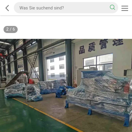
2
/
6