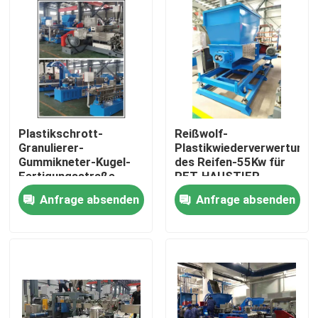
Über uns
Fabrik-Ausflug
Qualitätskontrolle
Plastikschrott-
Reißwolf-
Granulierer-
Plastikwiederverwertungsl
Gummikneter-Kugel-
des Reifen-55Kw für
Treten Sie mit uns in Verbindung
Fertigungsstraße
PET-HAUSTIER
110L 160KW
Polyester DES HDPE-
Anfrage absenden
Anfrage absenden
pp.
Nachrichten
Fordern Sie ein Zitat
Gummiprozeßmaschine