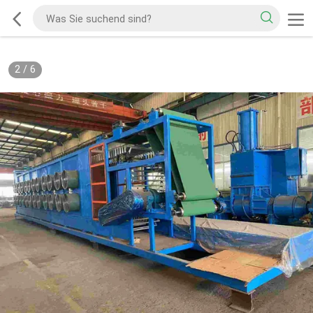
2
/
6