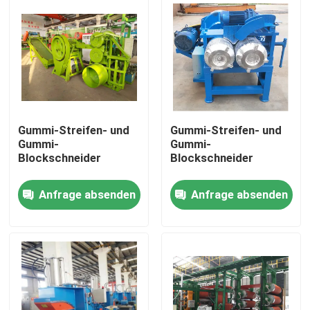
Über uns
Fabrik-Ausflug
Qualitätskontrolle
Gummi-Streifen- und
Gummi-Streifen- und
Gummi-
Gummi-
Blockschneider
Blockschneider
Treten Sie mit uns in Verbindung
Anfrage absenden
Anfrage absenden
Nachrichten
Fordern Sie ein Zitat
Gummiprozeßmaschine