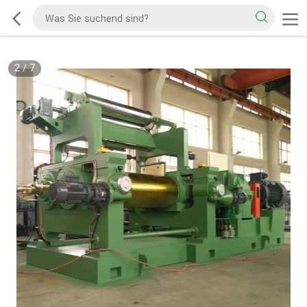
2
/
7