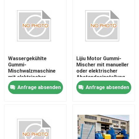
Über uns
Fabrik-Ausflug
Qualitätskontrolle
Wassergekühlte
Lijiu Motor Gummi-
Gummi-
Mischer mit manueller
Mischwalzmaschine
oder elektrischer
Treten Sie mit uns in Verbindung
mit elektrischer
Abstandseinstellung
Spaltverstellung und
für präzises Mischen
Anfrage absenden
Anfrage absenden
Mischen
und einfache
Bedienung
Nachrichten
Fordern Sie ein Zitat
Gummiprozeßmaschine