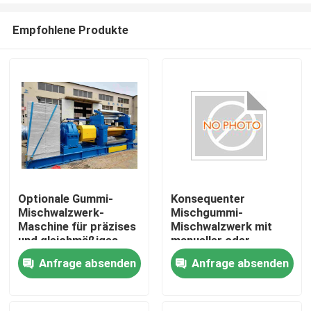
Empfohlene Produkte
Optionale Gummi-
Konsequenter
Mischwalzwerk-
Mischgummi-
Haus
Maschine für präzises
Mischwalzwerk mit
und gleichmäßiges
manueller oder
Mischen
elektrischer
Anfrage absenden
Anfrage absenden
Produkte
Spaltverstellung und
wassergekühlten
Walzen
Videos