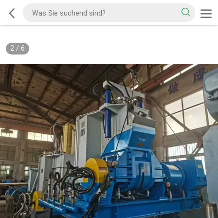
2
/
6