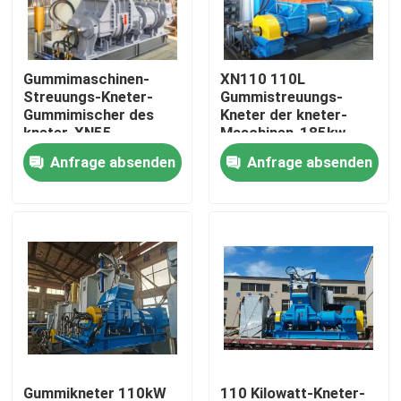
Über uns
Gummimaschinen-
XN110 110L
Streuungs-Kneter-
Gummistreuungs-
Fabrik-Ausflug
Gummimischer des
Kneter der kneter-
kneter-XN55
Maschinen-185kw
Anfrage absenden
Anfrage absenden
Qualitätskontrolle
Treten Sie mit uns in Verbindung
Nachrichten
Fordern Sie ein Zitat
Gummiprozeßmaschine
Gummikneter 110kW
110 Kilowatt-Kneter-