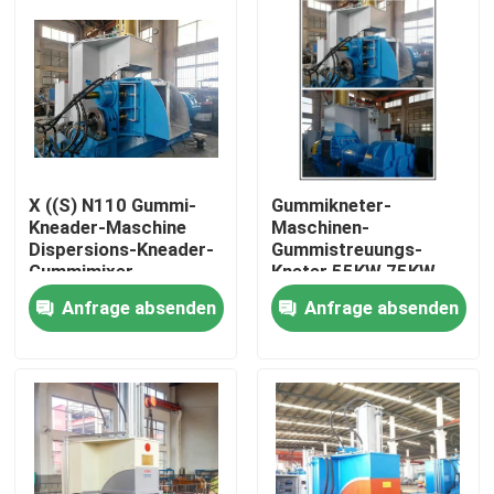
X ((S) N110 Gummi-
Gummikneter-
Kneader-Maschine
Maschinen-
Dispersions-Kneader-
Gummistreuungs-
Gummimixer
Kneter 55KW 75KW
Banbury
Anfrage absenden
Anfrage absenden
Haus
Produkte
Videos