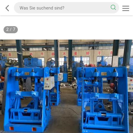
2
/
7