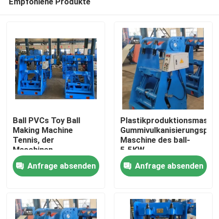
Empfohlene Produkte
Ball PVCs Toy Ball
Plastikproduktionsmaschi
Making Machine
Gummivulkanisierungspre
Tennis, der
Maschine des ball-
Maschinen-
5.5KW
Haus
Vulkanisierungspresse
Anfrage absenden
Anfrage absenden
herstellt
Produkte
Videos