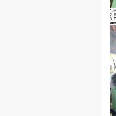
1. 
2- 
3- 
Anw