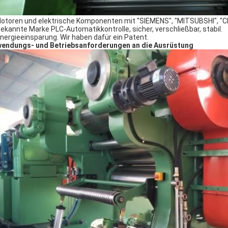
Motoren und elektrische Komponenten mit "SIEMENS", "MITSUBSHI", "C
Bekannte Marke PLC-Automatikkontrolle, sicher, verschließbar, stabil.
Energieeinsparung. Wir haben dafür ein Patent.
endungs- und Betriebsanforderungen an die Ausrüstung