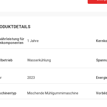
ODUKTDETAILS
ährleistung für
1 Jahre
Kernk
rnkomponenten
lbetrieb
Wasserkühlung
Spann
r
2023
Energie
chinentyp
Mischende Mühlgummimaschine
Vorbil