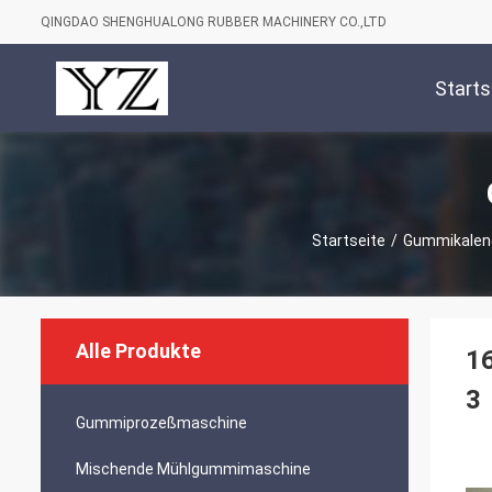
QINGDAO SHENGHUALONG RUBBER MACHINERY CO.,LTD
Starts
Startseite
/
Gummikalen
Alle Produkte
16
3
Gummiprozeßmaschine
Mischende Mühlgummimaschine