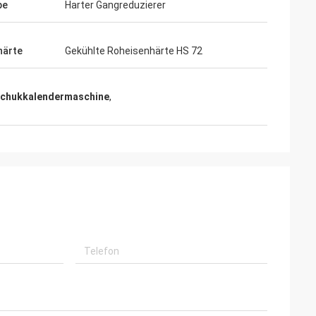
be
Harter Gangreduzierer
härte
Gekühlte Roheisenhärte HS 72
chukkalendermaschine
,