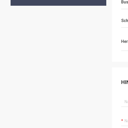
Bus
Sch
Her
HI