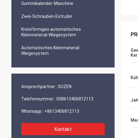
Gummikalender-Maschine
Zwei-Schrauben-Extruder
Kreisförmiges automatisches
PR
Kleinmaterial-Wiegesystem
Automatisches Kleinmaterial-
Gew
Wiegesystem
Ke
Küh
Ansprechpartner :
SUZEN
Telefonnummer :
008613406812113
Jah
Whatsapp :
+8613406812113
Mas
Kontakt