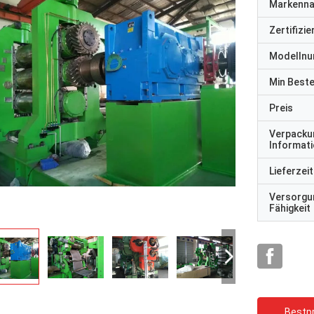
Markenn
Zertifizi
Modelln
Min Best
Preis
Verpacku
Informat
Lieferzeit
Versorgu
Fähigkeit
Bestpr