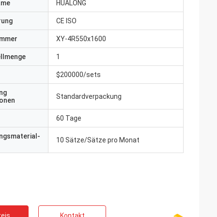
ame
HUALONG
erung
CE ISO
ummer
XY-4R550x1600
ellmenge
1
$200000/sets
ng
Standardverpackung
ionen
60 Tage
ngsmaterial-
10 Sätze/Sätze pro Monat
eis
Kontakt