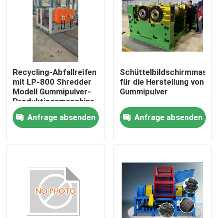
Über uns
Fabrik-Ausflug
Recycling-Abfallreifen
Schüttelbildschirmmasch
mit LP-800 Shredder
für die Herstellung von
Qualitätskontrolle
Modell Gummipulver-
Gummipulver
Produktionsmaschine
Anfrage absenden
Anfrage absenden
Treten Sie mit uns in Verbindung
Nachrichten
Fordern Sie ein Zitat
Gummiprozeßmaschine