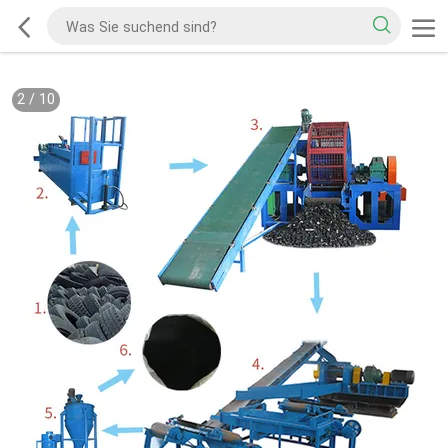
2
/
10