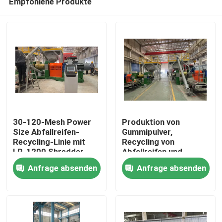
Empfohlene Produkte
30-120-Mesh Power
Produktion von
Size Abfallreifen-
Gummipulver,
Recycling-Linie mit
Recycling von
LP-1200 Shredder
Abfallreifen und
Haus
Modell-Technologie
Produktion für
Anfrage absenden
Anfrage absenden
verschiedene
Industriezweige
Produkte
Videos